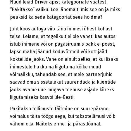
Nüüd leiad Driver äpist kategooriate vaatest
“Pakitakso” valiku. Loe lähemalt, mis see on ja miks
peaksid ka seda kategooriat sees hoidma?
Juht koos autoga viib täna inimesi ühest kohast
teise. Leiame, et tegelikult ei ole vahet, kas autos
istub inimene või on pagasiruumis pakk e-poest,
lapse maha jäänud koduvõtmed või kott jääd
kokteilide jaoks. Vahe on ainult selles, et kui lisaks
inimestele hakkama liigutama kõike muud
võimalikku, tähendab see, et meie partnerjuhid
saavad oma sissetulekut suurendada ja klientide
jaoks avame uue mugava teenuse asjade kiireks
liigutamiseks kasvõi üle-Eesti.
Pakitakso tellimuste täitmine on suurepärane
võimalus täita tööga aega, kui taksotellimusi võib
vähem olla. Näiteks enne- ja pärastlõunal.