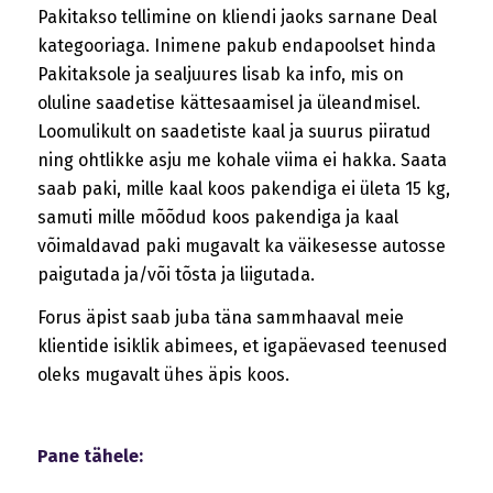
Pakitakso tellimine on kliendi jaoks sarnane Deal
kategooriaga. Inimene pakub endapoolset hinda
Pakitaksole ja sealjuures lisab ka info, mis on
oluline saadetise kättesaamisel ja üleandmisel.
Loomulikult on saadetiste kaal ja suurus piiratud
ning ohtlikke asju me kohale viima ei hakka. Saata
saab paki, mille kaal koos pakendiga ei ületa 15 kg,
samuti mille mõõdud koos pakendiga ja kaal
võimaldavad paki mugavalt ka väikesesse autosse
paigutada ja/või tõsta ja liigutada.
Forus äpist saab juba täna sammhaaval meie
klientide isiklik abimees, et igapäevased teenused
oleks mugavalt ühes äpis koos.
Pane tähele: