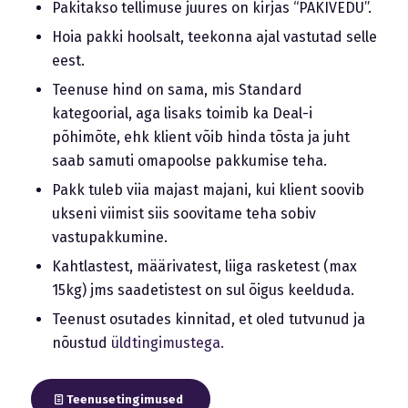
Pakitakso tellimuse juures on kirjas “PAKIVEDU”.
Hoia pakki hoolsalt, teekonna ajal vastutad selle
eest.
Teenuse hind on sama, mis Standard
kategoorial, aga lisaks toimib ka Deal-i
põhimõte, ehk klient võib hinda tõsta ja juht
saab samuti omapoolse pakkumise teha.
Pakk tuleb viia majast majani, kui klient soovib
ukseni viimist siis soovitame teha sobiv
vastupakkumine.
Kahtlastest, määrivatest, liiga rasketest (max
15kg) jms saadetistest on sul õigus keelduda.
Teenust osutades kinnitad, et oled tutvunud ja
nõustud
üldtingimustega.
Teenusetingimused