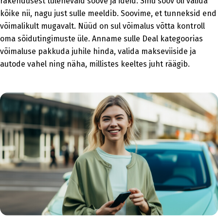
rakendusest tulenevaid soove ja ideid. Sinu soov oli valida
kõike nii, nagu just sulle meeldib. Soovime, et tunneksid end
võimalikult mugavalt. Nüüd on sul võimalus võtta kontroll
oma sõidutingimuste üle. Anname sulle Deal kategoorias
võimaluse pakkuda juhile hinda, valida makseviiside ja
autode vahel ning näha, millistes keeltes juht räägib.